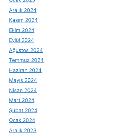
Ocak 2025
Aralık 2024
Kasım 2024
Ekim 2024
Eylül 2024
Ağustos 2024
Temmuz 2024
Haziran 2024
Mayıs 2024
Nisan 2024
Mart 2024
Şubat 2024
Ocak 2024
Aralık 2023