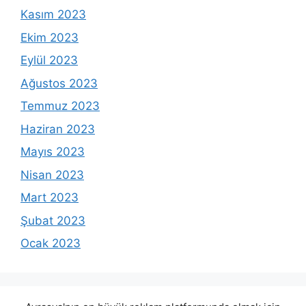
Kasım 2023
Ekim 2023
Eylül 2023
Ağustos 2023
Temmuz 2023
Haziran 2023
Mayıs 2023
Nisan 2023
Mart 2023
Şubat 2023
Ocak 2023