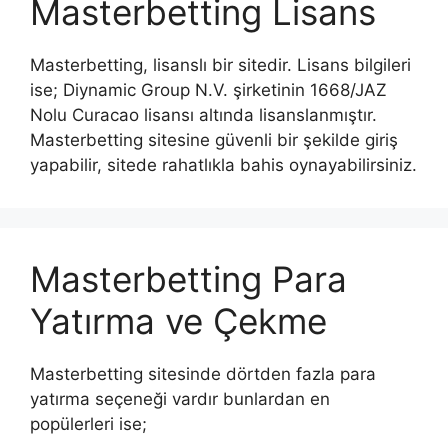
Masterbetting Lisans
Masterbetting, lisanslı bir sitedir. Lisans bilgileri
ise; Diynamic Group N.V. şirketinin 1668/JAZ
Nolu Curacao lisansı altında lisanslanmıştır.
Masterbetting sitesine güvenli bir şekilde giriş
yapabilir, sitede rahatlıkla bahis oynayabilirsiniz.
Masterbetting Para
Yatırma ve Çekme
Masterbetting sitesinde dörtden fazla para
yatırma seçeneği vardır bunlardan en
popülerleri ise;