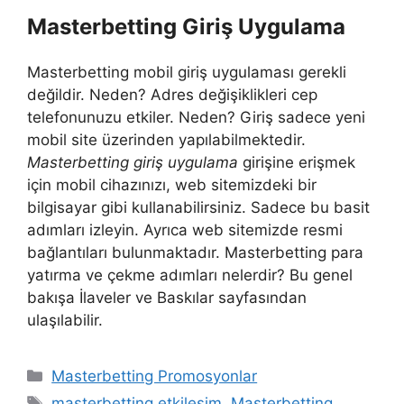
Masterbetting Giriş Uygulama
Masterbetting mobil giriş uygulaması gerekli
değildir. Neden? Adres değişiklikleri cep
telefonunuzu etkiler. Neden? Giriş sadece yeni
mobil site üzerinden yapılabilmektedir.
Masterbetting giriş uygulama
girişine erişmek
için mobil cihazınızı, web sitemizdeki bir
bilgisayar gibi kullanabilirsiniz. Sadece bu basit
adımları izleyin. Ayrıca web sitemizde resmi
bağlantıları bulunmaktadır. Masterbetting para
yatırma ve çekme adımları nelerdir? Bu genel
bakışa İlaveler ve Baskılar sayfasından
ulaşılabilir.
Kategoriler
Masterbetting Promosyonlar
Etiketler
masterbetting etkileşim
,
Masterbetting