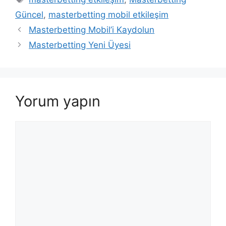
Güncel
,
masterbetting mobil etkileşim
Masterbetting Mobil’i Kaydolun
Masterbetting Yeni Üyesi
Yorum yapın
Yorum