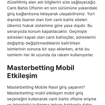
düzeltilmiş alan adı bilgilerini size sağlayacağız.
Canlı Bahis Ofisinin en son sürümüne yukarıdaki
giriş bağlantısına tıklayarak ulaşabilirsiniz. Yurt
dışında lisanslı olan tüm canlı bahis siteleri
ülkemiz hukuk sistemine göre yasa dışıdır. Bu
senaryoda konum kapatılacaktır. Geçmişte
adresleri kapalı olan canlı bahisçiler, adreslerini
değiştirip değiştirmediklerini belirtirken
isimlerinin sonuna bir sayı eklerken, artık bu
isimlerin her iki ucunda da rakam kullanıyorlar.
Masterbetting Mobil
Etkileşim
Masterbetting Mobile Nasıl giriş yaparım?
Masterbetting mobil etkileşim
mobil giriş
seçeneğini kullanarak canlı bahis ofisine erişme
ve teknolojiyi kullanma imkanı hakkında daha