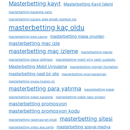
Masterbetting kayıt
Masterbetting Kayıt İşlemi
masterbetting kazanma şansı
masterbetting kazanç elde etmek mümkün mü
masterbetting kaç oldu
masterbetting masa oyunları
masterbetting kore casino
masterbetting maç izle
masterbetting maç izleme
masterbetting maçlar
masterbetting mesaj düğmesi
masterbetting mobil giriş nedir sunduğu
Masterbetting Mobil Uygulama
masterbetting müşteri hizmetleri
masterbetting nasil bir site
masterbetting oyun kazançları
masterbetting oyunu lisanslı mı
masterbetting para yatırma
masterbetting poker
masterbetting poker kazanma
masterbetting poker nasıl oynanır
masterbetting promosyon
masterbetting promosyon kodu
masterbetting sitesi
masterbetting rezervasyon i̇ptali
masterbetting sosyal medya
masterbetting sitesi ana sayfa