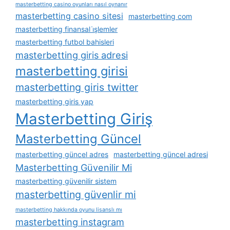
masterbetting casino oyunları nasıl oynanır
masterbetting casino sitesi
masterbetting com
masterbetting finansal i̇şlemler
masterbetting futbol bahisleri
masterbetting giris adresi
masterbetting girisi
masterbetting giris twitter
masterbetting giris yap
Masterbetting Giriş
Masterbetting Güncel
masterbetting güncel adres
masterbetting güncel adresi
Masterbetting Güvenilir Mi
masterbetting güvenilir sistem
masterbetting güvenlir mi
masterbetting hakkında oyunu lisanslı mı
masterbetting instagram