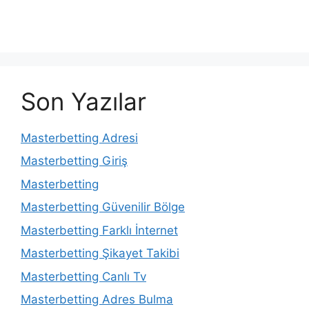
Son Yazılar
Masterbetting Adresi
Masterbetting Giriş
Masterbetting
Masterbetting Güvenilir Bölge
Masterbetting Farklı İnternet
Masterbetting Şikayet Takibi
Masterbetting Canlı Tv
Masterbetting Adres Bulma