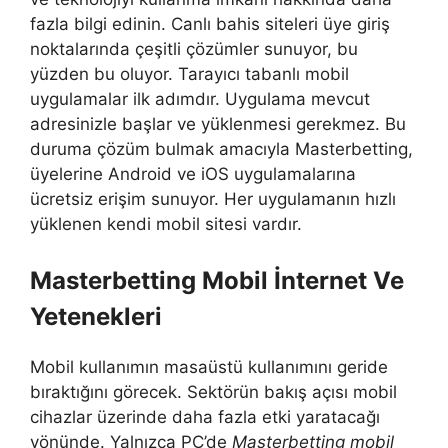
fazla bilgi edinin. Canlı bahis siteleri üye giriş
noktalarında çeşitli çözümler sunuyor, bu
yüzden bu oluyor. Tarayıcı tabanlı mobil
uygulamalar ilk adımdır. Uygulama mevcut
adresinizle başlar ve yüklenmesi gerekmez. Bu
duruma çözüm bulmak amacıyla Masterbetting,
üyelerine Android ve iOS uygulamalarına
ücretsiz erişim sunuyor. Her uygulamanın hızlı
yüklenen kendi mobil sitesi vardır.
Masterbetting Mobil İnternet Ve
Yetenekleri
Mobil kullanımın masaüstü kullanımını geride
bıraktığını görecek. Sektörün bakış açısı mobil
cihazlar üzerinde daha fazla etki yaratacağı
yönünde. Yalnızca PC’de
Masterbetting mobil