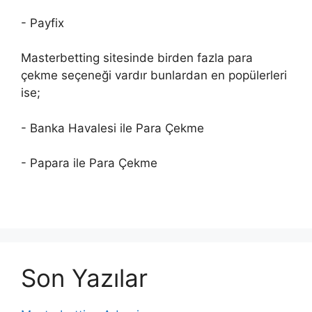
- Payfix
Masterbetting sitesinde birden fazla para
çekme seçeneği vardır bunlardan en popülerleri
ise;
- Banka Havalesi ile Para Çekme
- Papara ile Para Çekme
Son Yazılar