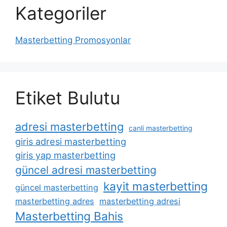
Kategoriler
Masterbetting Promosyonlar
Etiket Bulutu
adresi masterbetting
canli masterbetting
giris adresi masterbetting
giris yap masterbetting
güncel adresi masterbetting
kayit masterbetting
güncel masterbetting
masterbetting adres
masterbetting adresi
Masterbetting Bahis