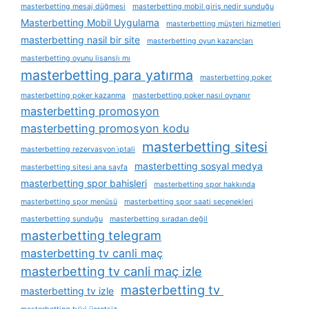
masterbetting mesaj düğmesi
masterbetting mobil giriş nedir sunduğu
Masterbetting Mobil Uygulama
masterbetting müşteri hizmetleri
masterbetting nasil bir site
masterbetting oyun kazançları
masterbetting oyunu lisanslı mı
masterbetting para yatırma
masterbetting poker
masterbetting poker kazanma
masterbetting poker nasıl oynanır
masterbetting promosyon
masterbetting promosyon kodu
masterbetting sitesi
masterbetting rezervasyon i̇ptali
masterbetting sosyal medya
masterbetting sitesi ana sayfa
masterbetting spor bahisleri
masterbetting spor hakkında
masterbetting spor menüsü
masterbetting spor saati seçenekleri
masterbetting sunduğu
masterbetting sıradan değil
masterbetting telegram
masterbetting tv canli maç
masterbetting tv canli maç izle
masterbetting tv
masterbetting tv izle