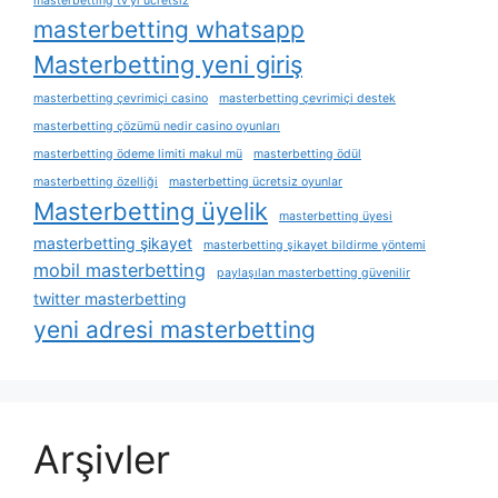
masterbetting tv’yi ücretsiz
masterbetting whatsapp
Masterbetting yeni giriş
masterbetting çevrimiçi casino
masterbetting çevrimiçi destek
masterbetting çözümü nedir casino oyunları
masterbetting ödeme limiti makul mü
masterbetting ödül
masterbetting özelliği
masterbetting ücretsiz oyunlar
Masterbetting üyelik
masterbetting üyesi
masterbetting şikayet
masterbetting şikayet bildirme yöntemi
mobil masterbetting
paylaşılan masterbetting güvenilir
twitter masterbetting
yeni adresi masterbetting
Arşivler