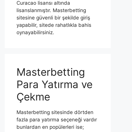
Curacao lisansı altında
lisanslanmıştır. Masterbetting
sitesine güvenli bir şekilde giriş
yapabilir, sitede rahatlıkla bahis
oynayabilirsiniz.
Masterbetting
Para Yatırma ve
Çekme
Masterbetting sitesinde dörtden
fazla para yatırma seçeneği vardır
bunlardan en popülerleri ise;