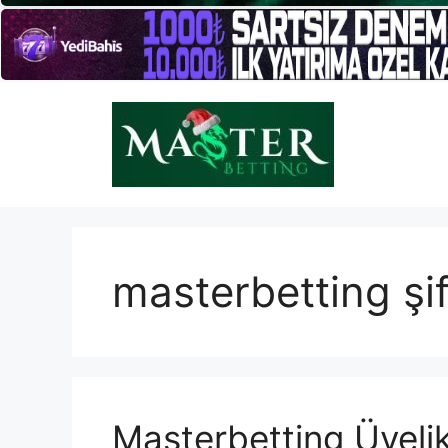
İçeriğe
atla
masterbetting şif
Masterbetting Üyeli