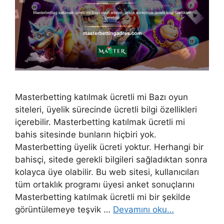
Masterbetting katılmak ücretli mi Bazı oyun
siteleri, üyelik sürecinde ücretli bilgi özellikleri
içerebilir. Masterbetting katılmak ücretli mi
bahis sitesinde bunların hiçbiri yok.
Masterbetting üyelik ücreti yoktur. Herhangi bir
bahisçi, sitede gerekli bilgileri sağladıktan sonra
kolayca üye olabilir. Bu web sitesi, kullanıcıları
tüm ortaklık programı üyesi anket sonuçlarını
Masterbetting katılmak ücretli mi bir şekilde
görüntülemeye teşvik …
Devamını oku…