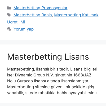
Kategoriler
Masterbetting Promosyonlar
Etiketler
Masterbetting Bahis
,
Masterbetting Katılmak
Ücretli Mi
Yorum yap
Masterbetting Lisans
Masterbetting, lisanslı bir sitedir. Lisans bilgileri
ise; Diynamic Group N.V. şirketinin 1668/JAZ
Nolu Curacao lisansı altında lisanslanmıştır.
Masterbetting sitesine güvenli bir şekilde giriş
yapabilir, sitede rahatlıkla bahis oynayabilirsiniz.