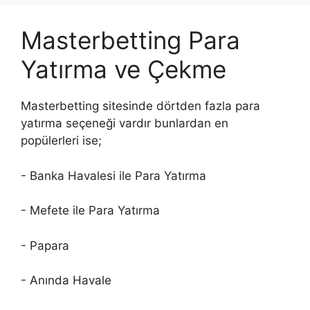
Masterbetting Para
Yatırma ve Çekme
Masterbetting sitesinde dörtden fazla para
yatırma seçeneği vardır bunlardan en
popülerleri ise;
- Banka Havalesi ile Para Yatırma
- Mefete ile Para Yatırma
- Papara
- Anında Havale