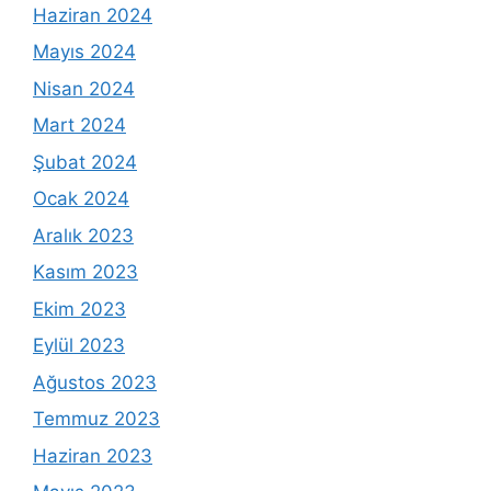
Haziran 2024
Mayıs 2024
Nisan 2024
Mart 2024
Şubat 2024
Ocak 2024
Aralık 2023
Kasım 2023
Ekim 2023
Eylül 2023
Ağustos 2023
Temmuz 2023
Haziran 2023