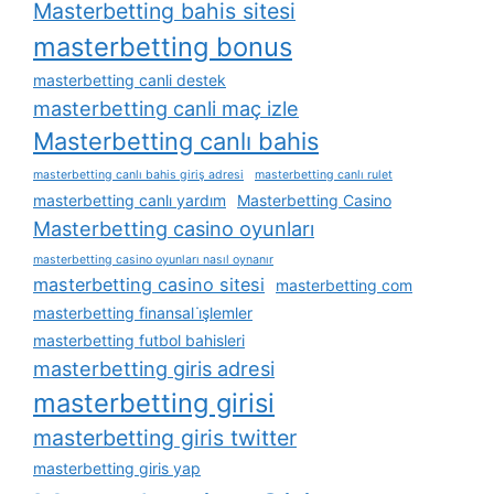
Masterbetting bahis sitesi
masterbetting bonus
masterbetting canli destek
masterbetting canli maç izle
Masterbetting canlı bahis
masterbetting canlı bahis giriş adresi
masterbetting canlı rulet
masterbetting canlı yardım
Masterbetting Casino
Masterbetting casino oyunları
masterbetting casino oyunları nasıl oynanır
masterbetting casino sitesi
masterbetting com
masterbetting finansal i̇şlemler
masterbetting futbol bahisleri
masterbetting giris adresi
masterbetting girisi
masterbetting giris twitter
masterbetting giris yap