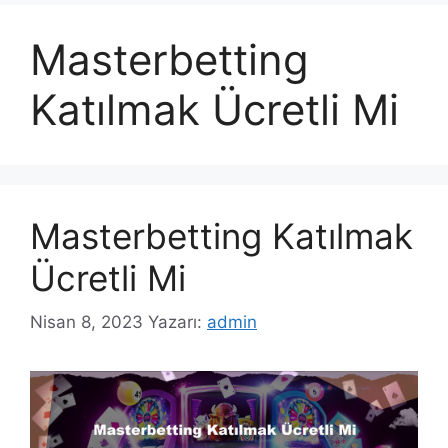
Masterbetting
Katılmak Ücretli Mi
Masterbetting Katılmak
Ücretli Mi
Nisan 8, 2023
Yazarı:
admin