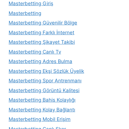
Masterbetting Giriş
Masterbetting
Masterbetting Güvenilir Bölge
Masterbetting Farklı İnternet
Masterbetting Şikayet Takibi
Masterbetting Canlı Tv
Masterbetting Adres Bulma
Masterbetting Ekşi Sözlük Üyelik
Masterbetting Spor Antrenmanı
Masterbetting Görüntü Kalitesi
Masterbetting Bahis Kolaylığı
Masterbetting Kolay Bağlantı
Masterbetting Mobil Erişim
Masterbetting Canlı Skor