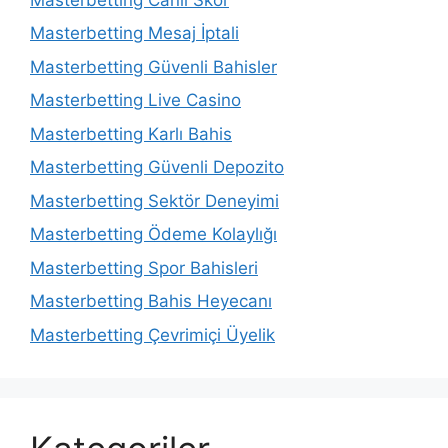
Masterbetting Mesaj İptali
Masterbetting Güvenli Bahisler
Masterbetting Live Casino
Masterbetting Karlı Bahis
Masterbetting Güvenli Depozito
Masterbetting Sektör Deneyimi
Masterbetting Ödeme Kolaylığı
Masterbetting Spor Bahisleri
Masterbetting Bahis Heyecanı
Masterbetting Çevrimiçi Üyelik