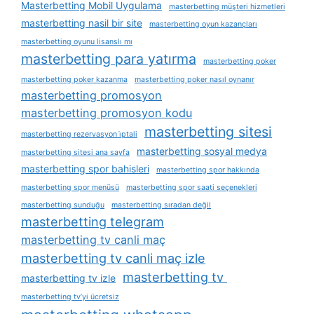
Masterbetting Mobil Uygulama
masterbetting müşteri hizmetleri
masterbetting nasil bir site
masterbetting oyun kazançları
masterbetting oyunu lisanslı mı
masterbetting para yatırma
masterbetting poker
masterbetting poker kazanma
masterbetting poker nasıl oynanır
masterbetting promosyon
masterbetting promosyon kodu
masterbetting sitesi
masterbetting rezervasyon i̇ptali
masterbetting sosyal medya
masterbetting sitesi ana sayfa
masterbetting spor bahisleri
masterbetting spor hakkında
masterbetting spor menüsü
masterbetting spor saati seçenekleri
masterbetting sunduğu
masterbetting sıradan değil
masterbetting telegram
masterbetting tv canli maç
masterbetting tv canli maç izle
masterbetting tv
masterbetting tv izle
masterbetting tv’yi ücretsiz