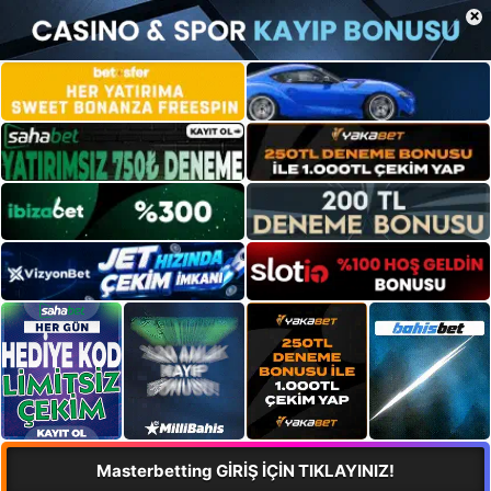
×
Masterbetting GİRİŞ İÇİN TIKLAYINIZ!