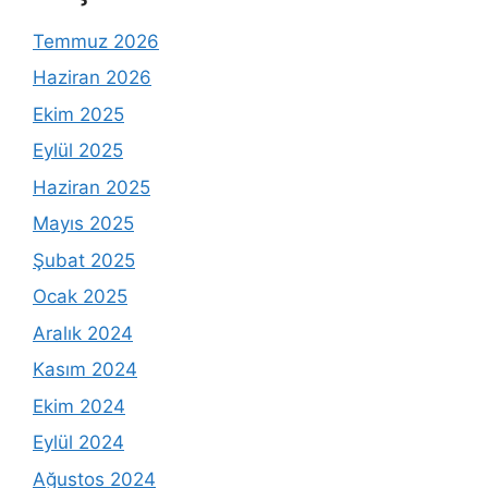
Temmuz 2026
Haziran 2026
Ekim 2025
Eylül 2025
Haziran 2025
Mayıs 2025
Şubat 2025
Ocak 2025
Aralık 2024
Kasım 2024
Ekim 2024
Eylül 2024
Ağustos 2024