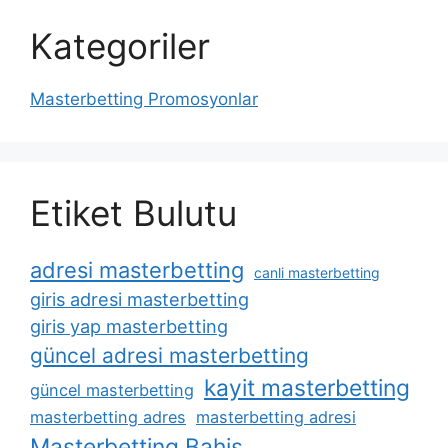
Kategoriler
Masterbetting Promosyonlar
Etiket Bulutu
adresi masterbetting
canli masterbetting
giris adresi masterbetting
giris yap masterbetting
güncel adresi masterbetting
kayit masterbetting
güncel masterbetting
masterbetting adres
masterbetting adresi
Masterbetting Bahis