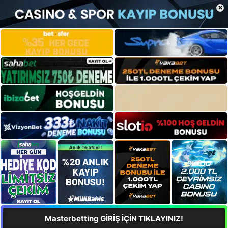
×
Masterbetting GİRİŞ İÇİN TIKLAYINIZ!