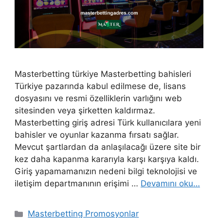
Masterbetting türkiye Masterbetting bahisleri
Türkiye pazarında kabul edilmese de, lisans
dosyasını ve resmi özelliklerin varlığını web
sitesinden veya şirketten kaldırmaz.
Masterbetting giriş adresi Türk kullanıcılara yeni
bahisler ve oyunlar kazanma fırsatı sağlar.
Mevcut şartlardan da anlaşılacağı üzere site bir
kez daha kapanma kararıyla karşı karşıya kaldı.
Giriş yapamamanızın nedeni bilgi teknolojisi ve
iletişim departmanının erişimi …
Devamını oku…
Kategoriler
Masterbetting Promosyonlar