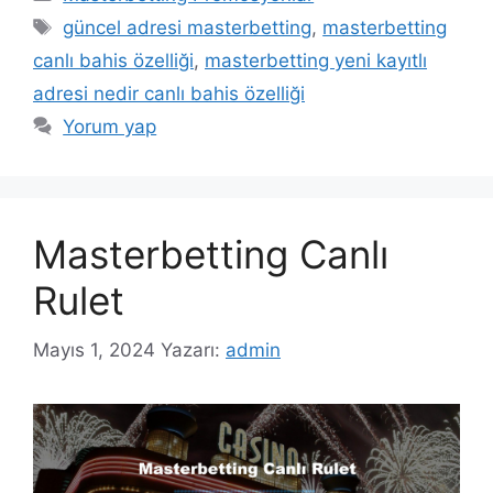
Etiketler
güncel adresi masterbetting
,
masterbetting
canlı bahis özelliği
,
masterbetting yeni kayıtlı
adresi nedir canlı bahis özelliği
Yorum yap
Masterbetting Canlı
Rulet
Mayıs 1, 2024
Yazarı:
admin