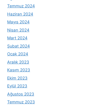
Temmuz 2024
Haziran 2024
Mayıs 2024
Nisan 2024
Mart 2024
Şubat 2024
Ocak 2024
Aralık 2023
Kasım 2023
Ekim 2023
Eylül 2023
Ağustos 2023
Temmuz 2023