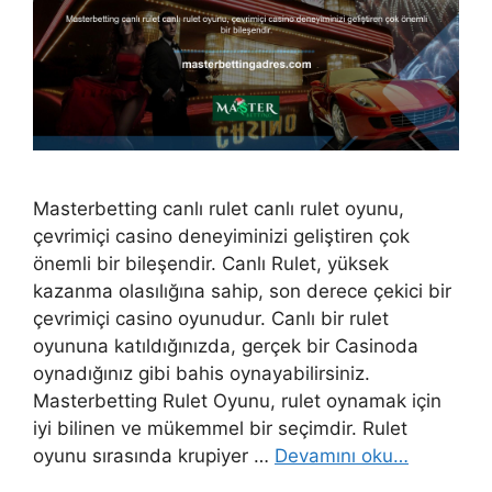
Masterbetting canlı rulet canlı rulet oyunu,
çevrimiçi casino deneyiminizi geliştiren çok
önemli bir bileşendir. Canlı Rulet, yüksek
kazanma olasılığına sahip, son derece çekici bir
çevrimiçi casino oyunudur. Canlı bir rulet
oyununa katıldığınızda, gerçek bir Casinoda
oynadığınız gibi bahis oynayabilirsiniz.
Masterbetting Rulet Oyunu, rulet oynamak için
iyi bilinen ve mükemmel bir seçimdir. Rulet
oyunu sırasında krupiyer …
Devamını oku…