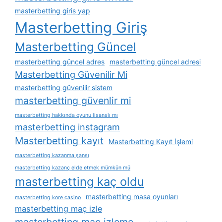
masterbetting giris yap
Masterbetting Giriş
Masterbetting Güncel
masterbetting güncel adres
masterbetting güncel adresi
Masterbetting Güvenilir Mi
masterbetting güvenilir sistem
masterbetting güvenlir mi
masterbetting hakkında oyunu lisanslı mı
masterbetting instagram
Masterbetting kayıt
Masterbetting Kayıt İşlemi
masterbetting kazanma şansı
masterbetting kazanç elde etmek mümkün mü
masterbetting kaç oldu
masterbetting masa oyunları
masterbetting kore casino
masterbetting maç izle
masterbetting maç izleme