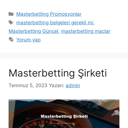
Kategoriler
Masterbetting Promosyonlar
Etiketler
masterbetting belgeleri gerekli mi
,
Masterbetting Güncel
,
masterbetting maçlar
Yorum yap
Masterbetting Şirketi
Temmuz 5, 2023
Yazarı:
admin