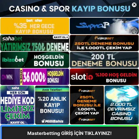
×
Masterbetting GİRİŞ İÇİN TIKLAYINIZ!