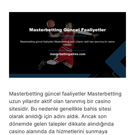
Masterbetting güncel faaliyetler Masterbetting
uzun yıllardır aktif olan tanınmış bir casino
sitesidir. Bu nedenle genellikle bahis sitesi
olarak anıldığı için adını aldık. Ancak son
dönemde gelen talepler dikkate alındığında
casino alanında da hizmetlerini sunmaya