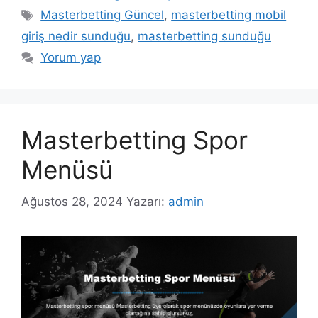
Etiketler
Masterbetting Güncel
,
masterbetting mobil
giriş nedir sunduğu
,
masterbetting sunduğu
Yorum yap
Masterbetting Spor
Menüsü
Ağustos 28, 2024
Yazarı:
admin