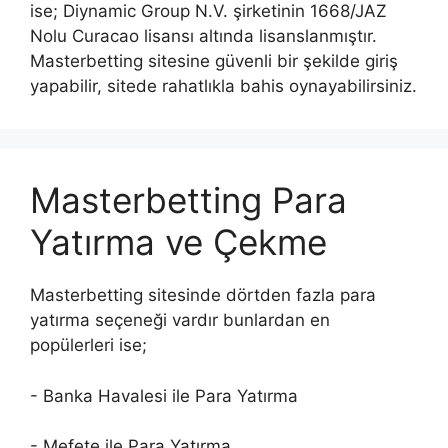
ise; Diynamic Group N.V. şirketinin 1668/JAZ
Nolu Curacao lisansı altında lisanslanmıştır.
Masterbetting sitesine güvenli bir şekilde giriş
yapabilir, sitede rahatlıkla bahis oynayabilirsiniz.
Masterbetting Para
Yatırma ve Çekme
Masterbetting sitesinde dörtden fazla para
yatırma seçeneği vardır bunlardan en
popülerleri ise;
- Banka Havalesi ile Para Yatırma
- Mefete ile Para Yatırma