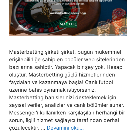
Masterbetting şirketi şirket, bugün mükemmel
erişilebilirliğe sahip en popüler web sitelerinden
bazılarına sahiptir. Yapacak bir şey yok. Hesap
oluştur, Masterbetting güçlü hizmetlerinden
faydalan ve kazanmaya başla! Canlı futbol
üzerine bahis oynamak istiyorsanız,
Masterbetting bahislerinizi desteklemek için
sayısal veriler, analizler ve canlı bölümler sunar.
Messenger’ı kullanırken karşılaşılan herhangi bir
sorun, ilgili hizmet sağlayıcı tarafından derhal
çözülecektir. …
Devamını oku…