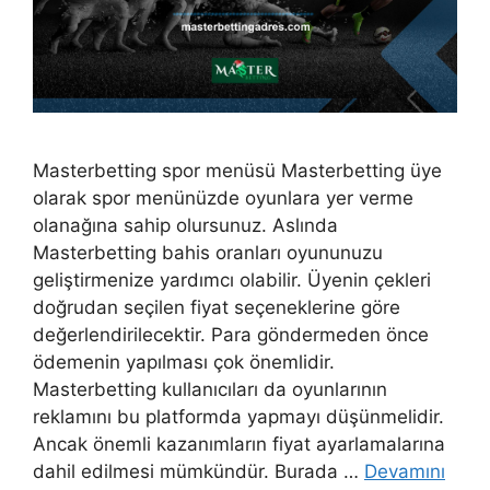
Masterbetting spor menüsü Masterbetting üye
olarak spor menünüzde oyunlara yer verme
olanağına sahip olursunuz. Aslında
Masterbetting bahis oranları oyununuzu
geliştirmenize yardımcı olabilir. Üyenin çekleri
doğrudan seçilen fiyat seçeneklerine göre
değerlendirilecektir. Para göndermeden önce
ödemenin yapılması çok önemlidir.
Masterbetting kullanıcıları da oyunlarının
reklamını bu platformda yapmayı düşünmelidir.
Ancak önemli kazanımların fiyat ayarlamalarına
dahil edilmesi mümkündür. Burada …
Devamını