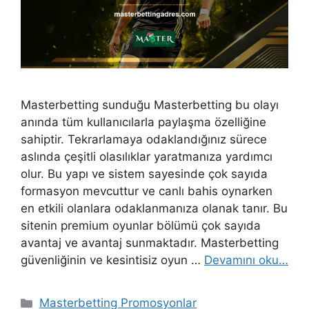
Masterbetting sunduğu Masterbetting bu olayı
anında tüm kullanıcılarla paylaşma özelliğine
sahiptir. Tekrarlamaya odaklandığınız sürece
aslında çeşitli olasılıklar yaratmanıza yardımcı
olur. Bu yapı ve sistem sayesinde çok sayıda
formasyon mevcuttur ve canlı bahis oynarken
en etkili olanlara odaklanmanıza olanak tanır. Bu
sitenin premium oyunlar bölümü çok sayıda
avantaj ve avantaj sunmaktadır. Masterbetting
güvenliğinin ve kesintisiz oyun …
Devamını oku…
Kategoriler
Masterbetting Promosyonlar