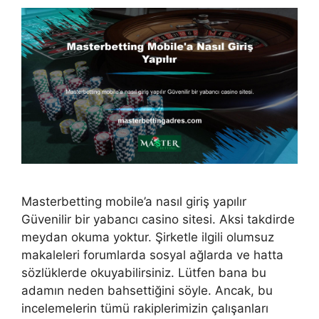
Masterbetting mobile’a nasıl giriş yapılır
Güvenilir bir yabancı casino sitesi. Aksi takdirde
meydan okuma yoktur. Şirketle ilgili olumsuz
makaleleri forumlarda sosyal ağlarda ve hatta
sözlüklerde okuyabilirsiniz. Lütfen bana bu
adamın neden bahsettiğini söyle. Ancak, bu
incelemelerin tümü rakiplerimizin çalışanları