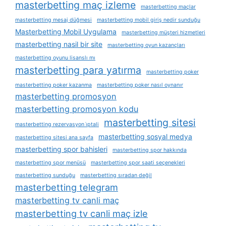
masterbetting maç izleme
masterbetting maçlar
masterbetting mesaj düğmesi
masterbetting mobil giriş nedir sunduğu
Masterbetting Mobil Uygulama
masterbetting müşteri hizmetleri
masterbetting nasil bir site
masterbetting oyun kazançları
masterbetting oyunu lisanslı mı
masterbetting para yatırma
masterbetting poker
masterbetting poker kazanma
masterbetting poker nasıl oynanır
masterbetting promosyon
masterbetting promosyon kodu
masterbetting sitesi
masterbetting rezervasyon i̇ptali
masterbetting sosyal medya
masterbetting sitesi ana sayfa
masterbetting spor bahisleri
masterbetting spor hakkında
masterbetting spor menüsü
masterbetting spor saati seçenekleri
masterbetting sunduğu
masterbetting sıradan değil
masterbetting telegram
masterbetting tv canli maç
masterbetting tv canli maç izle