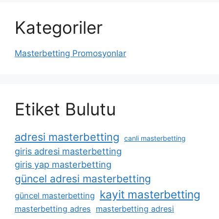
Kategoriler
Masterbetting Promosyonlar
Etiket Bulutu
adresi masterbetting
canli masterbetting
giris adresi masterbetting
giris yap masterbetting
güncel adresi masterbetting
kayit masterbetting
güncel masterbetting
masterbetting adres
masterbetting adresi