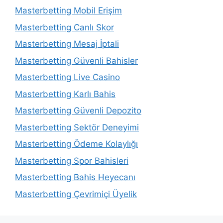
Masterbetting Mobil Erişim
Masterbetting Canlı Skor
Masterbetting Mesaj İptali
Masterbetting Güvenli Bahisler
Masterbetting Live Casino
Masterbetting Karlı Bahis
Masterbetting Güvenli Depozito
Masterbetting Sektör Deneyimi
Masterbetting Ödeme Kolaylığı
Masterbetting Spor Bahisleri
Masterbetting Bahis Heyecanı
Masterbetting Çevrimiçi Üyelik