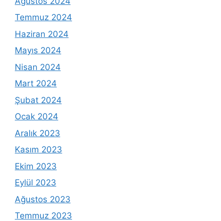
Ağustos 2024
Temmuz 2024
Haziran 2024
Mayıs 2024
Nisan 2024
Mart 2024
Şubat 2024
Ocak 2024
Aralık 2023
Kasım 2023
Ekim 2023
Eylül 2023
Ağustos 2023
Temmuz 2023