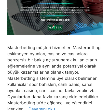
Masterbetting müşteri hizmetleri Masterbetting
eskimeyen oyunları, casino ve casinolara
benzersiz bir bakış açısı sunarak kullanıcıların
eğlenmelerine ve aynı anda potansiyel olarak
büyük kazanmalarına olanak tanıyor.
Masterbetting sistemine üye olarak belirlenen
kullanıcılar spor bahisleri, canlı bahis, sanal
oyunlar, casino, canlı casino, tavla, zeplin vb.
Oyunlardan daha fazla kazanç elde edebilirler.
Masterbetting tv’de eğlenceli ve eğlendirici
içerikler …
Devamını oku…