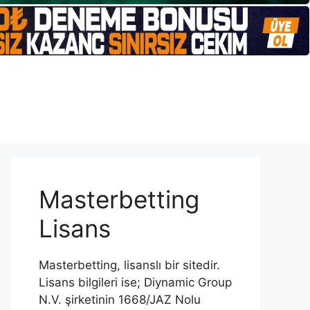
Masterbetting
Lisans
Masterbetting, lisanslı bir sitedir.
Lisans bilgileri ise; Diynamic Group
N.V. şirketinin 1668/JAZ Nolu