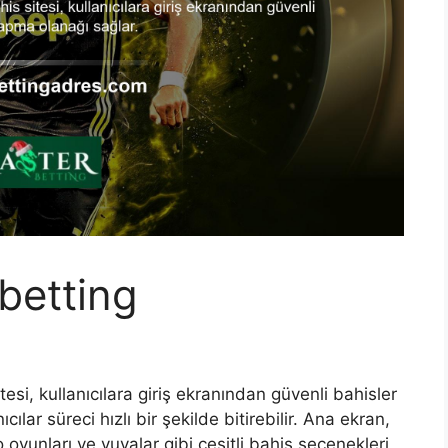
betting
si, kullanıcılara giriş ekranından güvenli bahisler
ılar süreci hızlı bir şekilde bitirebilir. Ana ekran,
o oyunları ve yuvalar gibi çeşitli bahis seçenekleri