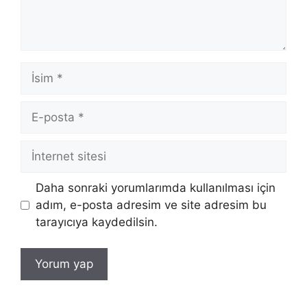
İsim
E-
posta
İnternet
sitesi
Daha sonraki yorumlarımda kullanılması için
adım, e-posta adresim ve site adresim bu
tarayıcıya kaydedilsin.