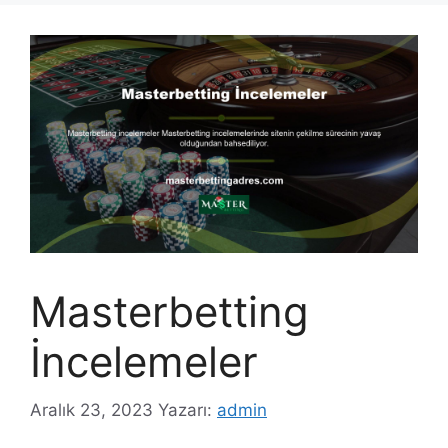
Masterbetting
İncelemeler
Aralık 23, 2023
Yazarı:
admin