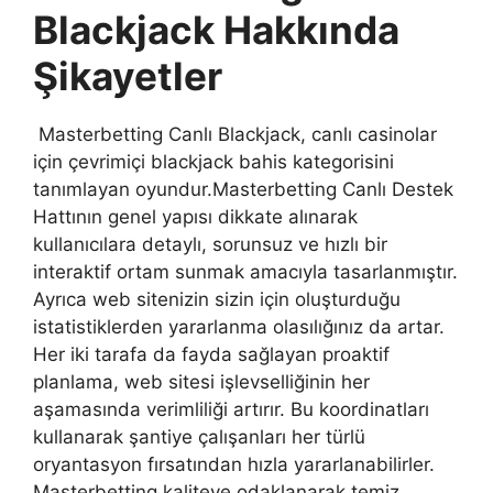
Blackjack Hakkında
Şikayetler
Masterbetting Canlı Blackjack, canlı casinolar
için çevrimiçi blackjack bahis kategorisini
tanımlayan oyundur.Masterbetting Canlı Destek
Hattının genel yapısı dikkate alınarak
kullanıcılara detaylı, sorunsuz ve hızlı bir
interaktif ortam sunmak amacıyla tasarlanmıştır.
Ayrıca web sitenizin sizin için oluşturduğu
istatistiklerden yararlanma olasılığınız da artar.
Her iki tarafa da fayda sağlayan proaktif
planlama, web sitesi işlevselliğinin her
aşamasında verimliliği artırır. Bu koordinatları
kullanarak şantiye çalışanları her türlü
oryantasyon fırsatından hızla yararlanabilirler.
Masterbetting kaliteye odaklanarak temiz