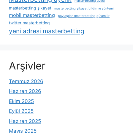
masterbetting üyesi
masterbetting şikayet
masterbetting şikayet bildirme yöntemi
mobil masterbetting
paylaşılan masterbetting güvenilir
twitter masterbetting
yeni adresi masterbetting
Arşivler
Temmuz 2026
Haziran 2026
Ekim 2025
Eylül 2025
Haziran 2025
Mayıs 2025