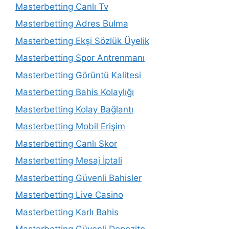
Masterbetting Canlı Tv
Masterbetting Adres Bulma
Masterbetting Ekşi Sözlük Üyelik
Masterbetting Spor Antrenmanı
Masterbetting Görüntü Kalitesi
Masterbetting Bahis Kolaylığı
Masterbetting Kolay Bağlantı
Masterbetting Mobil Erişim
Masterbetting Canlı Skor
Masterbetting Mesaj İptali
Masterbetting Güvenli Bahisler
Masterbetting Live Casino
Masterbetting Karlı Bahis