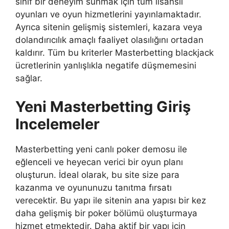
sınıf bir deneyim sunmak için tüm lisanslı
oyunları ve oyun hizmetlerini yayınlamaktadır.
Ayrıca sitenin gelişmiş sistemleri, kazara veya
dolandırıcılık amaçlı faaliyet olasılığını ortadan
kaldırır. Tüm bu kriterler Masterbetting blackjack
ücretlerinin yanlışlıkla negatife düşmemesini
sağlar.
Yeni Masterbetting Giriş
Incelemeler
Masterbetting yeni canlı poker demosu ile
eğlenceli ve heyecan verici bir oyun planı
oluşturun. İdeal olarak, bu site size para
kazanma ve oyununuzu tanıtma fırsatı
verecektir. Bu yapı ile sitenin ana yapısı bir kez
daha gelişmiş bir poker bölümü oluşturmaya
hizmet etmektedir. Daha aktif bir yapı için