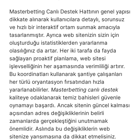
Masterbetting Canlı Destek Hattının genel yapısı
dikkate alınarak kullanıcılara detaylı, sorunsuz
ve hızlı bir interaktif ortam sunmak amacıyla
tasarlanmıştır. Ayrıca web sitenizin sizin için
oluşturduğu istatistiklerden yararlanma
olasılığınız da artar. Her iki tarafa da fayda
sağlayan proaktif planlama, web sitesi
işlevselliğinin her aşamasında verimliliği artırır.
Bu koordinatları kullanarak şantiye çalışanları
her türlü oryantasyon fırsatından hızla
yararlanabilirler.
Masterbetting canlı destek
kaliteye odaklanarak temiz bahisleri güvenle
oynamayı başardı. Ancak sitenin güncel kalması
açısından adres değişikliklerinin belirli
zamanlarda gerçekleştiğini unutmamak
önemlidir. Aslında bu değişikliklerin web
sitenize yansımasına da dikkat etmelisiniz.