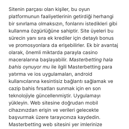
Sitenin parçası olan kişiler, bu oyun
platformunun faaliyetlerinin getirdiği herhangi
bir sınırlama olmaksızın, fonlarını istedikleri gibi
kullanma özgürlüğüne sahiptir. Site üyeleri bu
sürecin yanı sıra ek krediler için detaylı bonus
ve promosyonlara da erişebilirler. Ek bir avantaj
olarak, önemli miktarda parayla casino
maceralarına başlayabilir.
Masterbetting hala
bahis oynuyor mu
ile ilgili Masterbetting para
yatırma ve ios uygulamaları, android
kullanıcılarına kesintisiz bağlantı sağlamak ve
cazip bahis fırsatları sunmak için en son
teknolojiyle güncellenmiştir. Uygulamayı
yükleyin. Web sitesine doğrudan mobil
cihazınızdan erişin ve verileri gelecekte
başvurmak üzere tarayıcınıza kaydedin.
Masterbetting web sitesini yer imlerinize