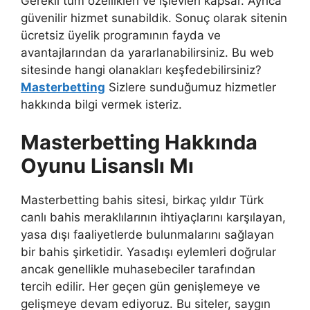
Gerekli tüm özellikleri ve işlevleri kapsar. Ayrıca
güvenilir hizmet sunabildik. Sonuç olarak sitenin
ücretsiz üyelik programının fayda ve
avantajlarından da yararlanabilirsiniz. Bu web
sitesinde hangi olanakları keşfedebilirsiniz?
Masterbetting
Sizlere sunduğumuz hizmetler
hakkında bilgi vermek isteriz.
Masterbetting Hakkında
Oyunu Lisanslı Mı
Masterbetting bahis sitesi, birkaç yıldır Türk
canlı bahis meraklılarının ihtiyaçlarını karşılayan,
yasa dışı faaliyetlerde bulunmalarını sağlayan
bir bahis şirketidir. Yasadışı eylemleri doğrular
ancak genellikle muhasebeciler tarafından
tercih edilir. Her geçen gün genişlemeye ve
gelişmeye devam ediyoruz. Bu siteler, saygın