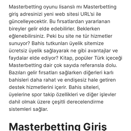
Masterbetting oyunu lisanslı mı Masterbetting
giriş adresinizi yeni web sitesi URL’si ile
güncelleyecektir. Bu fırsatlardan yararlanan
bireyler gelir elde edebilirler. Beklerken
eğlenebilirsiniz. Peki bu site ne tür hizmetler
sunuyor? Bahis tutkunları üyelik sitemize
ücretsiz üyelik sağlayarak ne gibi avantajlar ve
faydalar elde ediyor? Kitap, popüler Türk içeceği
Masterbetting dair çok sayıda referansla dolu.
Bazıları gelir fırsatları sağlarken diğerleri karlı
bahisleri daha rahat ve endişesiz hale getiren
destek hizmetlerini içerir. Bahis siteleri,
üyelerine spor takip özellikleri ve diğer işlevler
dahil olmak üzere çeşitli derecelendirme
sistemleri sağlar.
Masterbetting Giriş