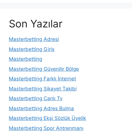
Son Yazılar
Masterbetting Adresi
Masterbetting Giriş
Masterbetting
Masterbetting Güvenilir Bölge
Masterbetting Farklı İnternet
Masterbetting Şikayet Takibi
Masterbetting Canlı Tv
Masterbetting Adres Bulma
Masterbetting Ekşi Sözlük Üyelik
Masterbetting Spor Antrenmanı