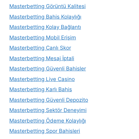
Masterbetting Görüntü Kalitesi
Masterbetting Bahis Kolaylığı
Masterbetting Kolay Bağlantı
Masterbetting Mobil Erişim
Masterbetting Canlı Skor
Masterbetting Mesaj İptali
Masterbetting Güvenli Bahisler
Masterbetting Live Casino
Masterbetting Karlı Bahis
Masterbetting Güvenli Depozito
Masterbetting Sektör Deneyimi
Masterbetting Ödeme Kolaylığı
Masterbetting Spor Bahisleri