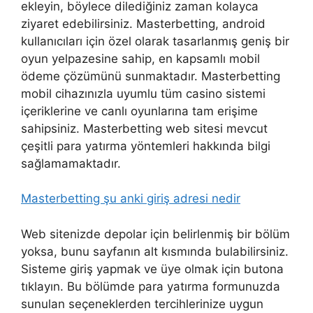
ekleyin, böylece dilediğiniz zaman kolayca
ziyaret edebilirsiniz. Masterbetting, android
kullanıcıları için özel olarak tasarlanmış geniş bir
oyun yelpazesine sahip, en kapsamlı mobil
ödeme çözümünü sunmaktadır. Masterbetting
mobil cihazınızla uyumlu tüm casino sistemi
içeriklerine ve canlı oyunlarına tam erişime
sahipsiniz. Masterbetting web sitesi mevcut
çeşitli para yatırma yöntemleri hakkında bilgi
sağlamamaktadır.
Masterbetting şu anki giriş adresi nedir
Web sitenizde depolar için belirlenmiş bir bölüm
yoksa, bunu sayfanın alt kısmında bulabilirsiniz.
Sisteme giriş yapmak ve üye olmak için butona
tıklayın. Bu bölümde para yatırma formunuzda
sunulan seçeneklerden tercihlerinize uygun