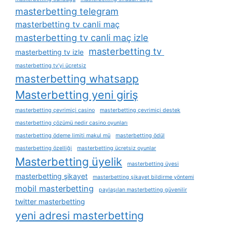
masterbetting telegram
masterbetting tv canli maç
masterbetting tv canli maç izle
masterbetting tv
masterbetting tv izle
masterbetting tv’yi ücretsiz
masterbetting whatsapp
Masterbetting yeni giriş
masterbetting çevrimiçi casino
masterbetting çevrimiçi destek
masterbetting çözümü nedir casino oyunları
masterbetting ödeme limiti makul mü
masterbetting ödül
masterbetting özelliği
masterbetting ücretsiz oyunlar
Masterbetting üyelik
masterbetting üyesi
masterbetting şikayet
masterbetting şikayet bildirme yöntemi
mobil masterbetting
paylaşılan masterbetting güvenilir
twitter masterbetting
yeni adresi masterbetting