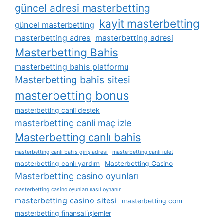
güncel adresi masterbetting
kayit masterbetting
güncel masterbetting
masterbetting adres
masterbetting adresi
Masterbetting Bahis
masterbetting bahis platformu
Masterbetting bahis sitesi
masterbetting bonus
masterbetting canli destek
masterbetting canli maç izle
Masterbetting canlı bahis
masterbetting canlı bahis giriş adresi
masterbetting canlı rulet
masterbetting canlı yardım
Masterbetting Casino
Masterbetting casino oyunları
masterbetting casino oyunları nasıl oynanır
masterbetting casino sitesi
masterbetting com
masterbetting finansal i̇şlemler