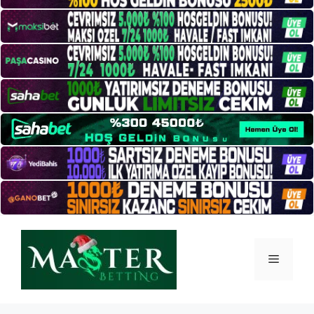
İçeriğe
atla
Menü