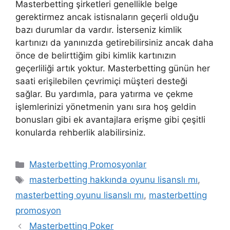
Masterbetting şirketleri genellikle belge
gerektirmez ancak istisnaların geçerli olduğu
bazı durumlar da vardır. İsterseniz kimlik
kartınızı da yanınızda getirebilirsiniz ancak daha
önce de belirttiğim gibi kimlik kartınızın
geçerliliği artık yoktur. Masterbetting günün her
saati erişilebilen çevrimiçi müşteri desteği
sağlar. Bu yardımla, para yatırma ve çekme
işlemlerinizi yönetmenin yanı sıra hoş geldin
bonusları gibi ek avantajlara erişme gibi çeşitli
konularda rehberlik alabilirsiniz.
Kategoriler
Masterbetting Promosyonlar
Etiketler
masterbetting hakkında oyunu lisanslı mı
,
masterbetting oyunu lisanslı mı
,
masterbetting
promosyon
Masterbetting Poker