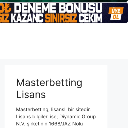
Masterbetting
Lisans
Masterbetting, lisanslı bir sitedir.
Lisans bilgileri ise; Diynamic Group
N.V. şirketinin 1668/JAZ Nolu