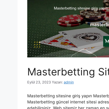
Masterbetting Sit
Eylül 23, 2023
Yazarı:
admin
Masterbetting sitesine giriş yapın Masterbe
Masterbetting güncel internet sitesi adres
edebilirsiniz. Web sitemiz her zaman en son