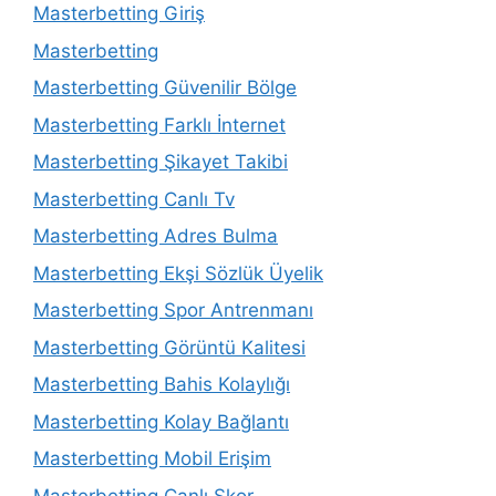
Masterbetting Giriş
Masterbetting
Masterbetting Güvenilir Bölge
Masterbetting Farklı İnternet
Masterbetting Şikayet Takibi
Masterbetting Canlı Tv
Masterbetting Adres Bulma
Masterbetting Ekşi Sözlük Üyelik
Masterbetting Spor Antrenmanı
Masterbetting Görüntü Kalitesi
Masterbetting Bahis Kolaylığı
Masterbetting Kolay Bağlantı
Masterbetting Mobil Erişim
Masterbetting Canlı Skor