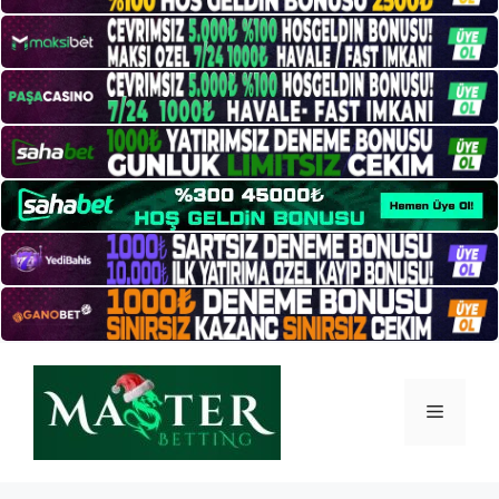
İçeriğe
atla
Menü