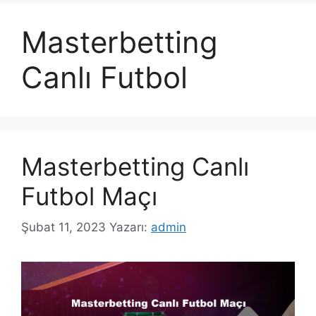
Masterbetting
Canlı Futbol
Masterbetting Canlı
Futbol Maçı
Şubat 11, 2023
Yazarı:
admin