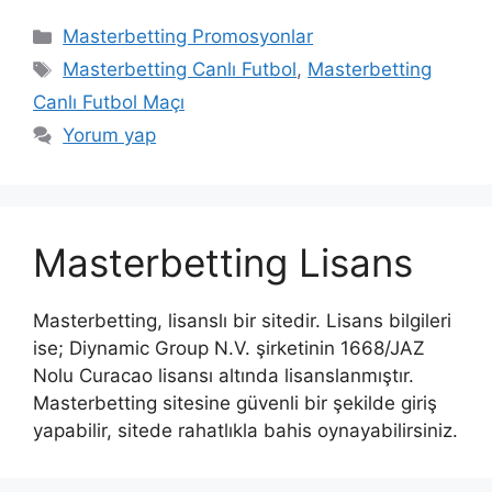
Kategoriler
Masterbetting Promosyonlar
Etiketler
Masterbetting Canlı Futbol
,
Masterbetting
Canlı Futbol Maçı
Yorum yap
Masterbetting Lisans
Masterbetting, lisanslı bir sitedir. Lisans bilgileri
ise; Diynamic Group N.V. şirketinin 1668/JAZ
Nolu Curacao lisansı altında lisanslanmıştır.
Masterbetting sitesine güvenli bir şekilde giriş
yapabilir, sitede rahatlıkla bahis oynayabilirsiniz.