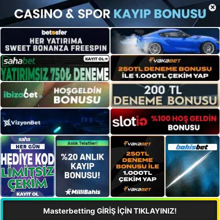
×
Masterbetting GİRİŞ İÇİN TIKLAYINIZ!