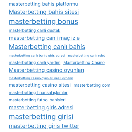
masterbetting bahis platformu
Masterbetting bahis sitesi
masterbetting bonus
masterbetting canli destek
masterbetting canli maç izle
Masterbetting canlı bahis
masterbetting canlı bahis giriş adresi
masterbetting canlı rulet
masterbetting canlı yardım
Masterbetting Casino
Masterbetting casino oyunları
masterbetting casino oyunları nasıl oynanır
masterbetting casino sitesi
masterbetting com
masterbetting finansal i̇şlemler
masterbetting futbol bahisleri
masterbetting giris adresi
masterbetting girisi
masterbetting giris twitter