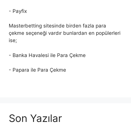
- Payfix
Masterbetting sitesinde birden fazla para
çekme seçeneği vardır bunlardan en popülerleri
ise;
- Banka Havalesi ile Para Çekme
- Papara ile Para Çekme
Son Yazılar