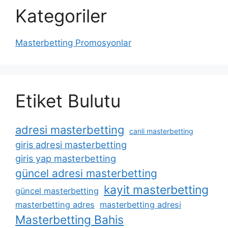
Kategoriler
Masterbetting Promosyonlar
Etiket Bulutu
adresi masterbetting
canli masterbetting
giris adresi masterbetting
giris yap masterbetting
güncel adresi masterbetting
kayit masterbetting
güncel masterbetting
masterbetting adres
masterbetting adresi
Masterbetting Bahis