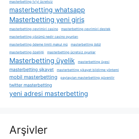
masterbetting tv’yi ücretsiz
masterbetting whatsapp
Masterbetting yeni giriş
masterbetting çevrimiçi casino
masterbetting çevrimiçi destek
masterbetting çözümü nedir casino oyunları
masterbetting ödeme limiti makul mü
masterbetting ödül
masterbetting özelliği
masterbetting ücretsiz oyunlar
Masterbetting üyelik
masterbetting üyesi
masterbetting şikayet
masterbetting şikayet bildirme yöntemi
mobil masterbetting
paylaşılan masterbetting güvenilir
twitter masterbetting
yeni adresi masterbetting
Arşivler