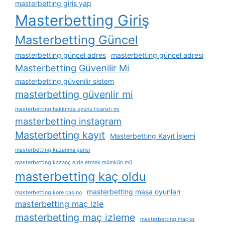
masterbetting giris yap
Masterbetting Giriş
Masterbetting Güncel
masterbetting güncel adres
masterbetting güncel adresi
Masterbetting Güvenilir Mi
masterbetting güvenilir sistem
masterbetting güvenlir mi
masterbetting hakkında oyunu lisanslı mı
masterbetting instagram
Masterbetting kayıt
Masterbetting Kayıt İşlemi
masterbetting kazanma şansı
masterbetting kazanç elde etmek mümkün mü
masterbetting kaç oldu
masterbetting masa oyunları
masterbetting kore casino
masterbetting maç izle
masterbetting maç izleme
masterbetting maçlar