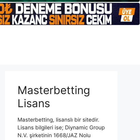
Masterbetting
Lisans
Masterbetting, lisanslı bir sitedir.
Lisans bilgileri ise; Diynamic Group
N.V. şirketinin 1668/JAZ Nolu