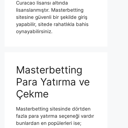
Curacao lisansı altında
lisanslanmıştır. Masterbetting
sitesine güvenli bir şekilde giriş
yapabilir, sitede rahatlıkla bahis
oynayabilirsiniz.
Masterbetting
Para Yatırma ve
Çekme
Masterbetting sitesinde dörtden
fazla para yatırma seçeneği vardır
bunlardan en popülerleri ise;