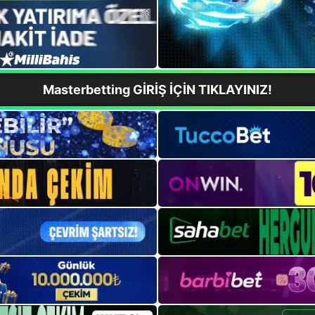
Masterbetting GİRİŞ İÇİN TIKLAYINIZ!