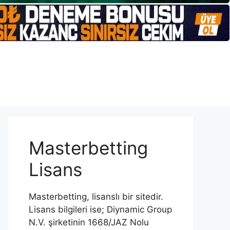
Masterbetting
Lisans
Masterbetting, lisanslı bir sitedir.
Lisans bilgileri ise; Diynamic Group
N.V. şirketinin 1668/JAZ Nolu