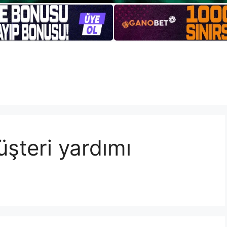
şteri yardımı