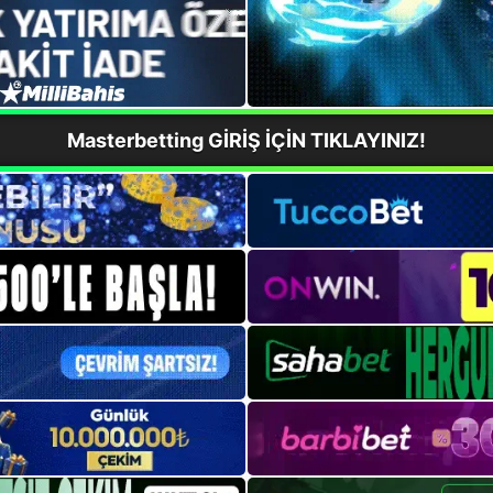
Masterbetting GİRİŞ İÇİN TIKLAYINIZ!