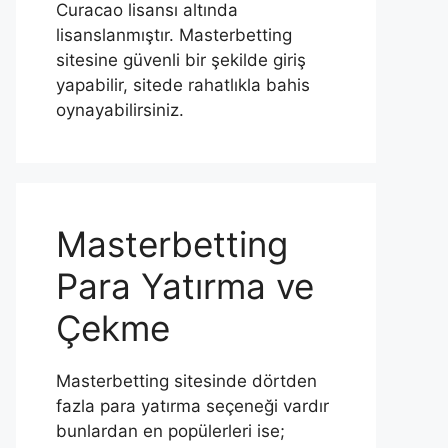
Curacao lisansı altında
lisanslanmıştır. Masterbetting
sitesine güvenli bir şekilde giriş
yapabilir, sitede rahatlıkla bahis
oynayabilirsiniz.
Masterbetting
Para Yatırma ve
Çekme
Masterbetting sitesinde dörtden
fazla para yatırma seçeneği vardır
bunlardan en popülerleri ise;