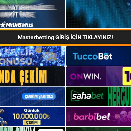
Masterbetting GİRİŞ İÇİN TIKLAYINIZ!